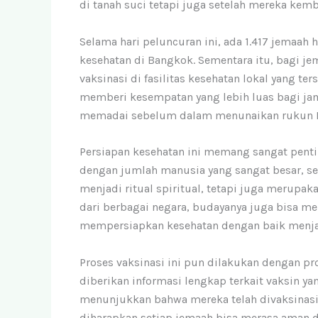
di tanah suci tetapi juga setelah mereka kemb
Selama hari peluncuran ini, ada 1.417 jemaah
kesehatan di Bangkok. Sementara itu, bagi j
vaksinasi di fasilitas kesehatan lokal yang te
memberi kesempatan yang lebih luas bagi ja
memadai sebelum dalam menunaikan rukun Is
Persiapan kesehatan ini memang sangat pentin
dengan jumlah manusia yang sangat besar, sepe
menjadi ritual spiritual, tetapi juga merupa
dari berbagai negara, budayanya juga bisa men
mempersiapkan kesehatan dengan baik menja
Proses vaksinasi ini pun dilakukan dengan pr
diberikan informasi lengkap terkait vaksin y
menunjukkan bahwa mereka telah divaksinasi
diharapkan setiap jemaah bisa merasa aman d