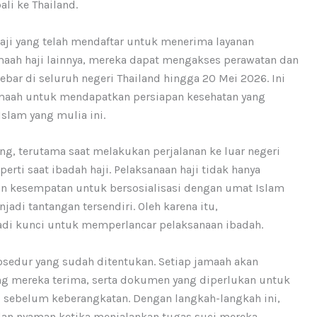
ali ke Thailand.
 haji yang telah mendaftar untuk menerima layanan
emaah haji lainnya, mereka dapat mengakses perawatan dan
rsebar di seluruh negeri Thailand hingga 20 Mei 2026. Ini
maah untuk mendapatkan persiapan kesehatan yang
lam yang mulia ini.
g, terutama saat melakukan perjalanan ke luar negeri
rti saat ibadah haji. Pelaksanaan haji tidak hanya
kan kesempatan untuk bersosialisasi dengan umat Islam
jadi tantangan tersendiri. Oleh karena itu,
di kunci untuk memperlancar pelaksanaan ibadah.
osedur yang sudah ditentukan. Setiap jamaah akan
ang mereka terima, serta dokumen yang diperlukan untuk
 sebelum keberangkatan. Dengan langkah-langkah ini,
an nyaman ketika menjalankan tugas suci mereka.