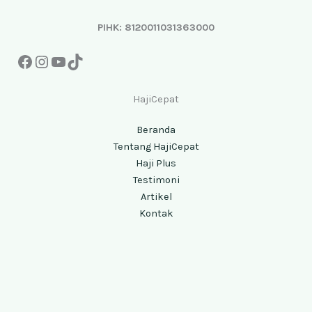
PIHK: 8120011031363000
HajiCepat
Beranda
Tentang HajiCepat
Haji Plus
Testimoni
Artikel
Kontak