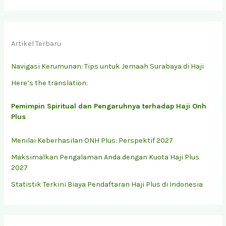
Artikel Terbaru
Navigasi Kerumunan: Tips untuk Jemaah Surabaya di Haji
Here’s the translation:
Pemimpin Spiritual dan Pengaruhnya terhadap Haji Onh
Plus
Menilai Keberhasilan ONH Plus: Perspektif 2027
Maksimalkan Pengalaman Anda dengan Kuota Haji Plus
2027
Statistik Terkini Biaya Pendaftaran Haji Plus di Indonesia