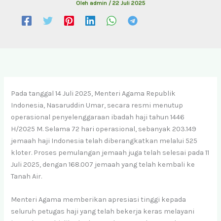
Oleh
admin
/
22 Juli 2025
Pada tanggal 14 Juli 2025, Menteri Agama Republik
Indonesia, Nasaruddin Umar, secara resmi menutup
operasional penyelenggaraan ibadah haji tahun 1446
H/2025 M. Selama 72 hari operasional, sebanyak 203.149
jemaah haji Indonesia telah diberangkatkan melalui 525
kloter. Proses pemulangan jemaah juga telah selesai pada 11
Juli 2025, dengan 168.007 jemaah yang telah kembali ke
Tanah Air.
Menteri Agama memberikan apresiasi tinggi kepada
seluruh petugas haji yang telah bekerja keras melayani