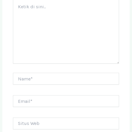
Ketik
di
sini..
Name*
Email*
Situs
Web