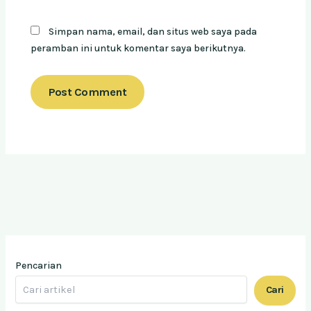
Simpan nama, email, dan situs web saya pada
peramban ini untuk komentar saya berikutnya.
Pencarian
Cari