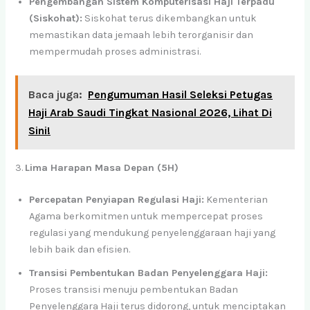
Pengembangan Sistem Komputerisasi Haji Terpadu
(Siskohat):
Siskohat terus dikembangkan untuk
memastikan data jemaah lebih terorganisir dan
mempermudah proses administrasi.
Baca juga:
Pengumuman Hasil Seleksi Petugas
Haji Arab Saudi Tingkat Nasional 2026, Lihat Di
Sini!
3.
Lima Harapan Masa Depan (5H)
Percepatan Penyiapan Regulasi Haji:
Kementerian
Agama berkomitmen untuk mempercepat proses
regulasi yang mendukung penyelenggaraan haji yang
lebih baik dan efisien.
Transisi Pembentukan Badan Penyelenggara Haji:
Proses transisi menuju pembentukan Badan
Penyelenggara Haji terus didorong, untuk menciptakan