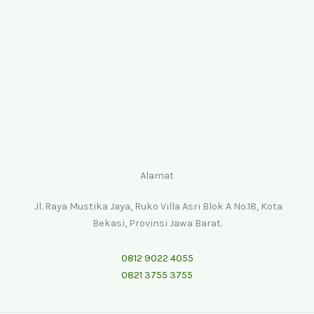
Alamat
Jl. Raya Mustika Jaya, Ruko Villa Asri Blok A No.18, Kota
Bekasi, Provinsi Jawa Barat.
0812 9022 4055
0821 3755 3755