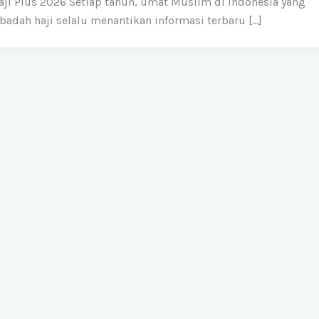
aji Plus 2026 Setiap tahun, umat Muslim di Indonesia yang
badah haji selalu menantikan informasi terbaru […]