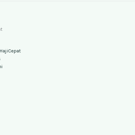
t
HajiCepat
s
ni