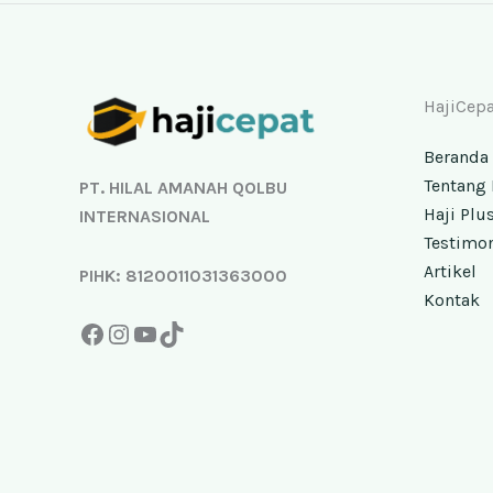
Facebook
Instagram
YouTube
TikTok
HajiCepa
Beranda
Tentang 
PT. HILAL AMANAH QOLBU
Haji Plu
INTERNASIONAL
Testimo
Artikel
PIHK: 8120011031363000
Kontak