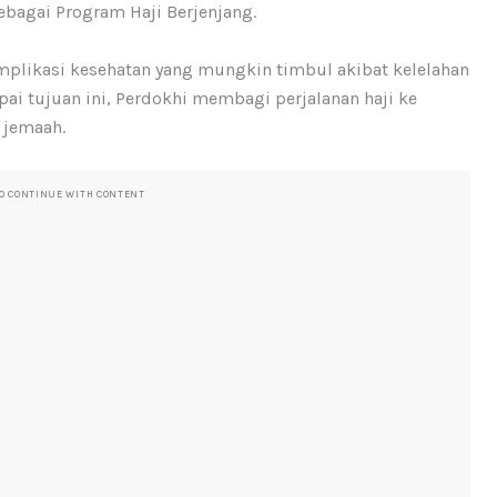
ebagai Program Haji Berjenjang.
mplikasi kesehatan yang mungkin timbul akibat kelelahan
ai tujuan ini, Perdokhi membagi perjalanan haji ke
 jemaah.
TO CONTINUE WITH CONTENT