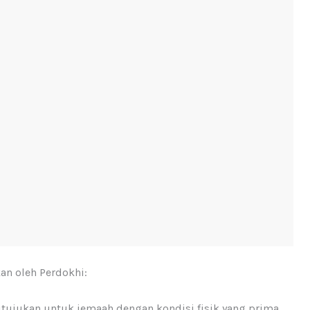
an oleh Perdokhi:
ditujukan untuk jemaah dengan kondisi fisik yang prima,