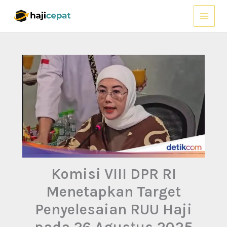
Lewati
ke
konten
Komisi VIII DPR RI
Menetapkan Target
Penyelesaian RUU Haji
pada 26 Agustus 2025