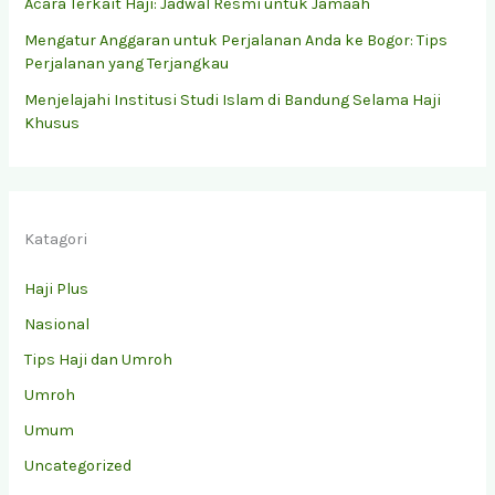
Acara Terkait Haji: Jadwal Resmi untuk Jamaah
Mengatur Anggaran untuk Perjalanan Anda ke Bogor: Tips
Perjalanan yang Terjangkau
Menjelajahi Institusi Studi Islam di Bandung Selama Haji
Khusus
Katagori
Haji Plus
Nasional
Tips Haji dan Umroh
Umroh
Umum
Uncategorized