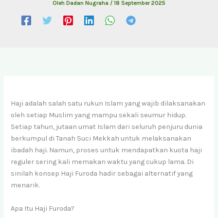
Oleh
Dadan Nugraha
/
18 September 2025
Haji adalah salah satu rukun Islam yang wajib dilaksanakan
oleh setiap Muslim yang mampu sekali seumur hidup.
Setiap tahun, jutaan umat Islam dari seluruh penjuru dunia
berkumpul di Tanah Suci Mekkah untuk melaksanakan
ibadah haji. Namun, proses untuk mendapatkan kuota haji
reguler sering kali memakan waktu yang cukup lama. Di
sinilah konsep Haji Furoda hadir sebagai alternatif yang
menarik.
Apa Itu Haji Furoda?