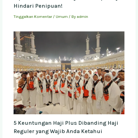
Hindari Penipuan!
Tinggalkan Komentar
/
Umum
/ By
admin
5 Keuntungan Haji Plus Dibanding Haji
Reguler yang Wajib Anda Ketahui