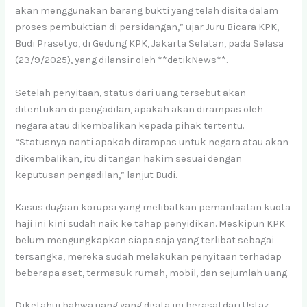
akan menggunakan barang bukti yang telah disita dalam
proses pembuktian di persidangan,” ujar Juru Bicara KPK,
Budi Prasetyo, di Gedung KPK, Jakarta Selatan, pada Selasa
(23/9/2025), yang dilansir oleh **detikNews**.
Setelah penyitaan, status dari uang tersebut akan
ditentukan di pengadilan, apakah akan dirampas oleh
negara atau dikembalikan kepada pihak tertentu.
“Statusnya nanti apakah dirampas untuk negara atau akan
dikembalikan, itu di tangan hakim sesuai dengan
keputusan pengadilan,” lanjut Budi.
Kasus dugaan korupsi yang melibatkan pemanfaatan kuota
haji ini kini sudah naik ke tahap penyidikan. Meskipun KPK
belum mengungkapkan siapa saja yang terlibat sebagai
tersangka, mereka sudah melakukan penyitaan terhadap
beberapa aset, termasuk rumah, mobil, dan sejumlah uang.
Diketahui bahwa uang yang disita ini berasal dari Ustaz