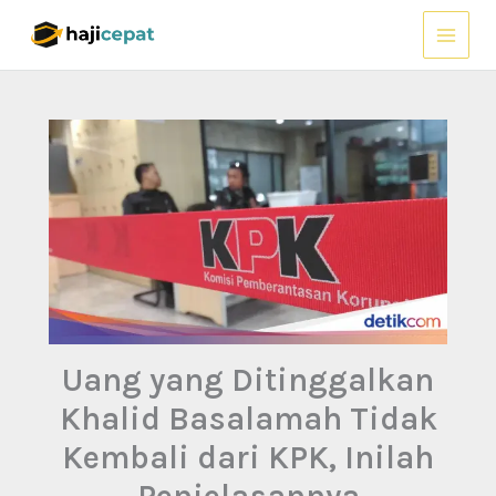
Lewati
ke
konten
Uang yang Ditinggalkan
Khalid Basalamah Tidak
Kembali dari KPK, Inilah
Penjelasannya