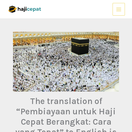
Lewati
ke
konten
The translation of
“Pembiayaan untuk Haji
Cepat Berangkat: Cara
yang Tepat” to English is