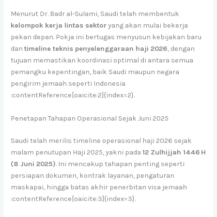
Menurut Dr. Badr al‑Sulami, Saudi telah membentuk
kelompok kerja lintas sektor
yang akan mulai bekerja
pekan depan. Pokja ini bertugas menyusun kebijakan baru
dan
timeline teknis penyelenggaraan haji 2026
, dengan
tujuan memastikan koordinasi optimal di antara semua
pemangku kepentingan, baik Saudi maupun negara
pengirim jemaah seperti Indonesia
:contentReference[oaicite:2]{index=2}.
Penetapan Tahapan Operasional Sejak Juni 2025
Saudi telah merilis timeline operasional haji 2026 sejak
malam penutupan Haji 2025, yakni pada
12 Zulhijjah 1446 H
(8 Juni 2025)
. Ini mencakup tahapan penting seperti
persiapan dokumen, kontrak layanan, pengaturan
maskapai, hingga batas akhir penerbitan visa jemaah
:contentReference[oaicite:3]{index=3}.