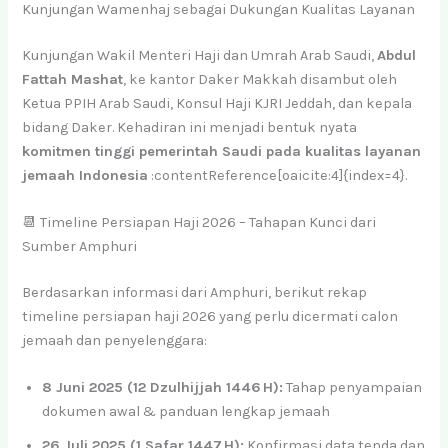
Kunjungan Wamenhaj sebagai Dukungan Kualitas Layanan
Kunjungan Wakil Menteri Haji dan Umrah Arab Saudi,
Abdul
Fattah Mashat
, ke kantor Daker Makkah disambut oleh
Ketua PPIH Arab Saudi, Konsul Haji KJRI Jeddah, dan kepala
bidang Daker. Kehadiran ini menjadi bentuk nyata
komitmen tinggi pemerintah Saudi pada kualitas layanan
jemaah Indonesia
:contentReference[oaicite:4]{index=4}.
📆 Timeline Persiapan Haji 2026 – Tahapan Kunci dari
Sumber Amphuri
Berdasarkan informasi dari Amphuri, berikut rekap
timeline persiapan haji 2026 yang perlu dicermati calon
jemaah dan penyelenggara:
8 Juni 2025 (12 Dzulhijjah 1446 H):
Tahap penyampaian
dokumen awal & panduan lengkap jemaah
26 Juli 2025 (1 Safar 1447 H):
Konfirmasi data tenda dan