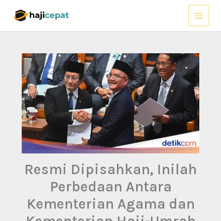
Lewati
ke
konten
Resmi Dipisahkan, Inilah
Perbedaan Antara
Kementerian Agama dan
Kementerian Haji-Umrah