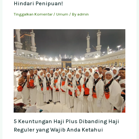
Hindari Penipuan!
Tinggalkan Komentar
/
Umum
/ By
admin
5 Keuntungan Haji Plus Dibanding Haji
Reguler yang Wajib Anda Ketahui