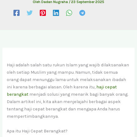
Oleh
Dadan Nugraha
/
23 September 2025
Haji adalah salah satu rukun Islam yang wajib dilaksanakan
oleh setiap Muslim yang mampu. Namun, tidak semua
orang dapat menunggu lama untuk melaksanakan ibadah
ini karena berbagai alasan. Oleh karena itu,
haji cepat
berangkat
menjadi solusi yang menarik bagi banyak orang.
Dalam artikel ini, kita akan menjelajahi berbagai aspek
tentang haji cepat berangkat dan mengapa Anda harus
mempertimbangkannya.
Apa itu Haji Cepat Berangkat?