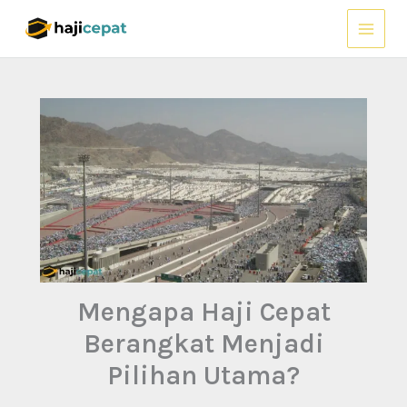
Lewati
ke
konten
Mengapa Haji Cepat
Berangkat Menjadi
Pilihan Utama?