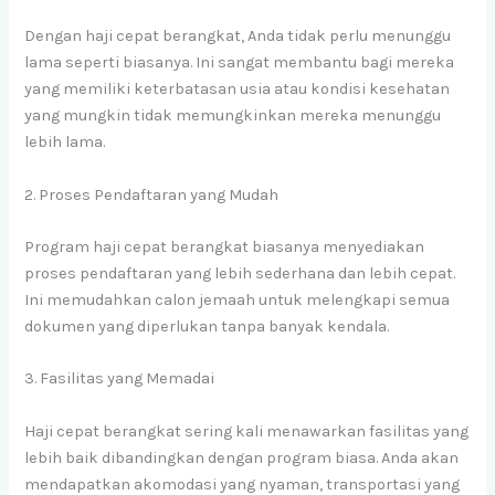
Dengan haji cepat berangkat, Anda tidak perlu menunggu
lama seperti biasanya. Ini sangat membantu bagi mereka
yang memiliki keterbatasan usia atau kondisi kesehatan
yang mungkin tidak memungkinkan mereka menunggu
lebih lama.
2. Proses Pendaftaran yang Mudah
Program haji cepat berangkat biasanya menyediakan
proses pendaftaran yang lebih sederhana dan lebih cepat.
Ini memudahkan calon jemaah untuk melengkapi semua
dokumen yang diperlukan tanpa banyak kendala.
3. Fasilitas yang Memadai
Haji cepat berangkat sering kali menawarkan fasilitas yang
lebih baik dibandingkan dengan program biasa. Anda akan
mendapatkan akomodasi yang nyaman, transportasi yang