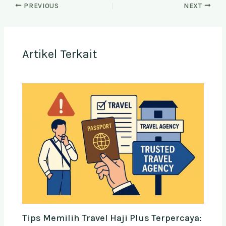
PREVIOUS
NEXT
Artikel Terkait
Tips Memilih Travel Haji Plus Terpercaya: