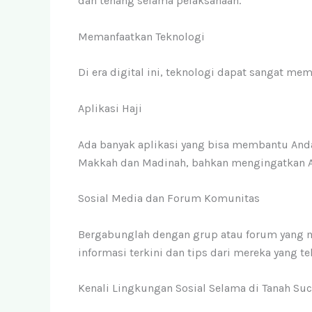
dan tenang selama pelaksanaan.
Memanfaatkan Teknologi
Di era digital ini, teknologi dapat sangat m
Aplikasi Haji
Ada banyak aplikasi yang bisa membantu And
Makkah dan Madinah, bahkan mengingatkan A
Sosial Media dan Forum Komunitas
Bergabunglah dengan grup atau forum yang m
informasi terkini dan tips dari mereka yang t
Kenali Lingkungan Sosial Selama di Tanah Suc