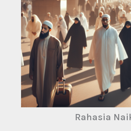
Rahasia Naik