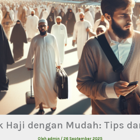
 Haji dengan Mudah: Tips dan
Oleh
admin
/
26 September 2025