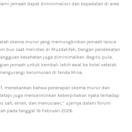
lami jemaah dapat diminimalisir dan kepadatan di area
 adalah skema murur yang memungkinkan jemaah lansia
lam bus saat melintas di Muzdalifah. Dengan pendekatan
 gangguan kesehatan juga diminimalkan. Begitu pula,
an jemaah untuk kembali lebih awal ke hotel setelah
 mengurangi kerumunan di tenda Mina.
suf, menekankan bahwa penerapan skema murur dan
, tetapi juga mencerminkan keberpihakan nyata terhadap
rus sah, aman, dan manusiawi,” ujarnya dalam forum
h pada tanggal 16 Februari 2026.