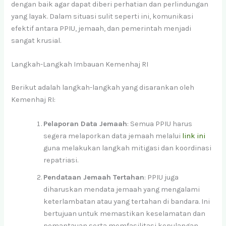
dengan baik agar dapat diberi perhatian dan perlindungan
yang layak. Dalam situasi sulit seperti ini, komunikasi
efektif antara PPIU, jemaah, dan pemerintah menjadi
sangat krusial.
Langkah-Langkah Imbauan Kemenhaj RI
Berikut adalah langkah-langkah yang disarankan oleh
Kemenhaj RI:
Pelaporan Data Jemaah
: Semua PPIU harus
segera melaporkan data jemaah melalui
link ini
guna melakukan langkah mitigasi dan koordinasi
repatriasi.
Pendataan Jemaah Tertahan
: PPIU juga
diharuskan mendata jemaah yang mengalami
keterlambatan atau yang tertahan di bandara. Ini
bertujuan untuk memastikan keselamatan dan
pemantauan serta memfasilitasi kepulangan