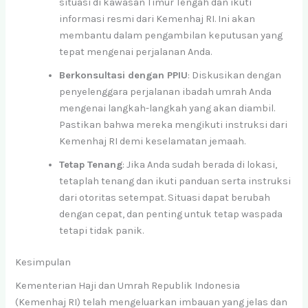
situasi di kawasan Timur Tengah dan ikuti
informasi resmi dari Kemenhaj RI. Ini akan
membantu dalam pengambilan keputusan yang
tepat mengenai perjalanan Anda.
Berkonsultasi dengan PPIU
: Diskusikan dengan
penyelenggara perjalanan ibadah umrah Anda
mengenai langkah-langkah yang akan diambil.
Pastikan bahwa mereka mengikuti instruksi dari
Kemenhaj RI demi keselamatan jemaah.
Tetap Tenang
: Jika Anda sudah berada di lokasi,
tetaplah tenang dan ikuti panduan serta instruksi
dari otoritas setempat. Situasi dapat berubah
dengan cepat, dan penting untuk tetap waspada
tetapi tidak panik.
Kesimpulan
Kementerian Haji dan Umrah Republik Indonesia
(Kemenhaj RI) telah mengeluarkan imbauan yang jelas dan