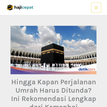
Lewati
ke
konten
Hingga Kapan Perjalanan
Umrah Harus Ditunda?
Ini Rekomendasi Lengkap
dari Kemenhaj