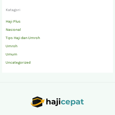
Katagori
Haji Plus
Nasional
Tips Haji dan Umroh
Umroh
Umum
Uncategorized
Facebook
Instagram
YouTube
TikTok