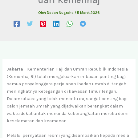
Oleh
Dadan Nugraha
/
5 Maret 2026
Jakarta
– Kementerian Haji dan Umrah Republik Indonesia
(Kemenhaj RI) telah mengeluarkan imbauan penting bagi
semua penyelenggara perjalanan ibadah umrah di tengah
meningkatnya ketegangan di kawasan Timur Tengah.
Dalam situasi yang tidak menentu ini, sangat penting bagi
calon jemaah umrah yang dijadwalkan berangkat dalam
waktu dekat untuk menunda keberangkatan mereka demi
keselamatan dan keamanan.
Melalui pernyataan resmi yang disampaikan kepada media