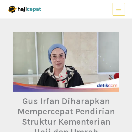
Lewati
ke
konten
Gus Irfan Diharapkan
Mempercepat Pendirian
Struktur Kementerian
Haji dan Umrah