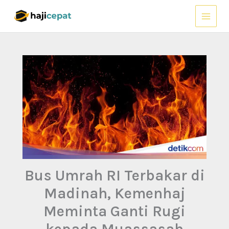
Lewati
ke
konten
Bus Umrah RI Terbakar di
Madinah, Kemenhaj
Meminta Ganti Rugi
kepada Muassasah