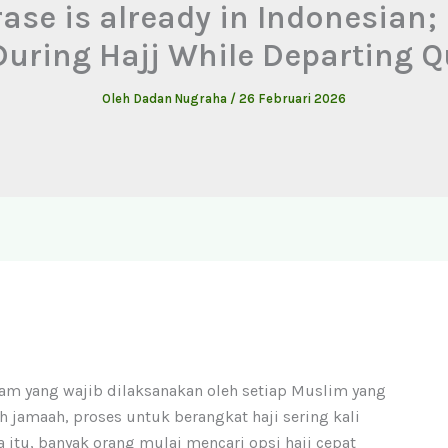
rase is already in Indonesian
During Hajj While Departing Qu
Oleh
Dadan Nugraha
/
26 Februari 2026
lam yang wajib dilaksanakan oleh setiap Muslim yang
amaah, proses untuk berangkat haji sering kali
itu, banyak orang mulai mencari opsi haji cepat