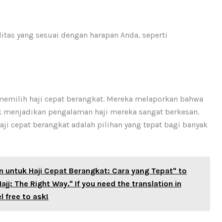
litas yang sesuai dengan harapan Anda, seperti
memilih haji cepat berangkat. Mereka melaporkan bahwa
aik menjadikan pengalaman haji mereka sangat berkesan.
ji cepat berangkat adalah pilihan yang tepat bagi banyak
n untuk Haji Cepat Berangkat: Cara yang Tepat" to
ajj: The Right Way." If you need the translation in
l free to ask!