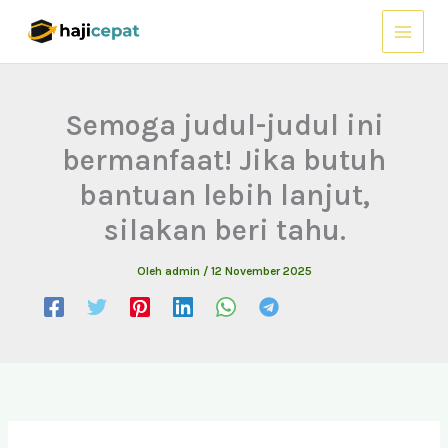
Lewati
ke
konten
Semoga judul-judul ini
bermanfaat! Jika butuh
bantuan lebih lanjut,
silakan beri tahu.
Oleh
admin
/
12 November 2025