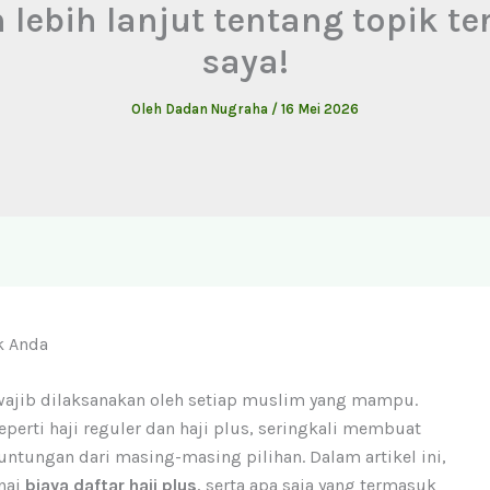
ebih lanjut tentang topik ter
saya!
Oleh
Dadan Nugraha
/
16 Mei 2026
k Anda
wajib dilaksanakan oleh setiap muslim yang mampu.
perti haji reguler dan haji plus, seringkali membuat
ntungan dari masing-masing pilihan. Dalam artikel ini,
nai
biaya daftar haji plus
, serta apa saja yang termasuk