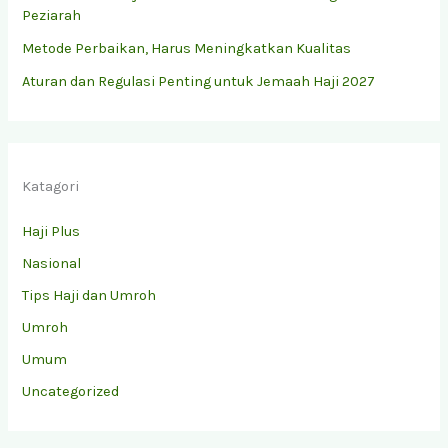
Peziarah
Metode Perbaikan, Harus Meningkatkan Kualitas
Aturan dan Regulasi Penting untuk Jemaah Haji 2027
Katagori
Haji Plus
Nasional
Tips Haji dan Umroh
Umroh
Umum
Uncategorized