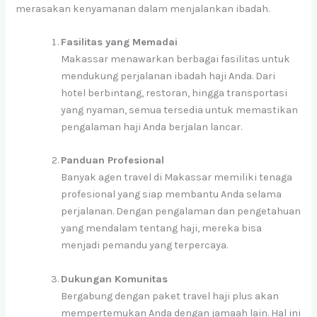
merasakan kenyamanan dalam menjalankan ibadah.
Fasilitas yang Memadai
Makassar menawarkan berbagai fasilitas untuk
mendukung perjalanan ibadah haji Anda. Dari
hotel berbintang, restoran, hingga transportasi
yang nyaman, semua tersedia untuk memastikan
pengalaman haji Anda berjalan lancar.
Panduan Profesional
Banyak agen travel di Makassar memiliki tenaga
profesional yang siap membantu Anda selama
perjalanan. Dengan pengalaman dan pengetahuan
yang mendalam tentang haji, mereka bisa
menjadi pemandu yang terpercaya.
Dukungan Komunitas
Bergabung dengan paket travel haji plus akan
mempertemukan Anda dengan jamaah lain. Hal ini