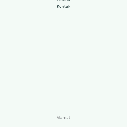
Kontak
Alamat