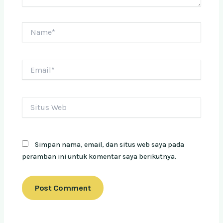
Name*
Email*
Situs
Web
Simpan nama, email, dan situs web saya pada
peramban ini untuk komentar saya berikutnya.