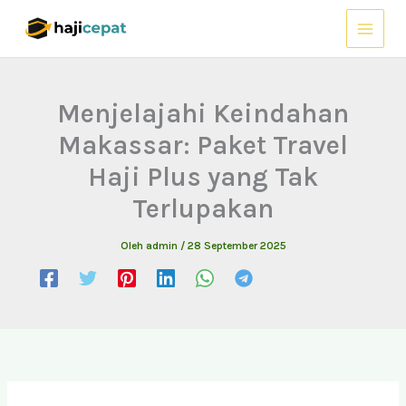
Lewati
ke
konten
Menjelajahi Keindahan
Makassar: Paket Travel
Haji Plus yang Tak
Terlupakan
Oleh
admin
/
28 September 2025