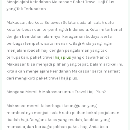
Menjelajahi Keindahan Makassar: Paket Travel Haji Plus
yang Tak Terlupakan
Makassar, ibu kota Sulawesi Selatan, adalah salah satu
kota terbesar dan terpenting di Indonesia. Kota ini terkenal
dengan keindahan alamnya, keragaman budaya, serta
berbagai tempat wisata menarik. Bagi Anda yang ingin
menjalani ibadah haji dengan pengalaman yang tak
terlupakan, paket travel
haji plus
yang ditawarkan di
Makassar bisa menjadi pilihan yang tepat. Dalam artikel ini,
kita akan menjelajahi keindahan Makassar serta manfaat
dari mengikuti paket travel haji plus.
Mengapa Memilih Makassar untuk Travel Haji Plus?
Makassar memiliki berbagai keunggulan yang
membuatnya menjadi salah satu pilihan bekal perjalanan
ibadah haji. Dengan akses yang mudah, fasilitas yang
memadai, dan berbagai pilihan paket haji, Anda bisa