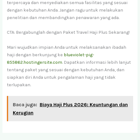
terpercaya dan menyediakan semua fasilitas yang sesuai
dengan kebutuhan Anda. Jangan ragu untuk melakukan
penelitian dan membandingkan penawaran yang ada.
CTA: Bergabunglah dengan Paket Travel Haji Plus Sekarang!
Mari wujudkan impian Anda untuk melaksanakan ibadah
haji dengan berkunjung ke
blueviolet-pig-
855862.hostingersite.com
. Dapatkan informasi lebih lanjut
tentang paket yang sesuai dengan kebutuhan Anda, dan
siapkan diri Anda untuk pengalaman haji yang tidak
terlupakan.
Baca juga:
Biaya Haji Plus 2026: Keuntungan dan
Kerugian