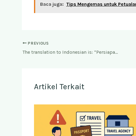
Baca juga:
Tips Mengemas untuk Petuala
PREVIOUS
The translation to Indonesian is: “Persiapan Mental untuk Haji Cepat Berangkat.” It appears to be already in Indonesian. Would you like me to provide more information or context about this topic?
Artikel Terkait