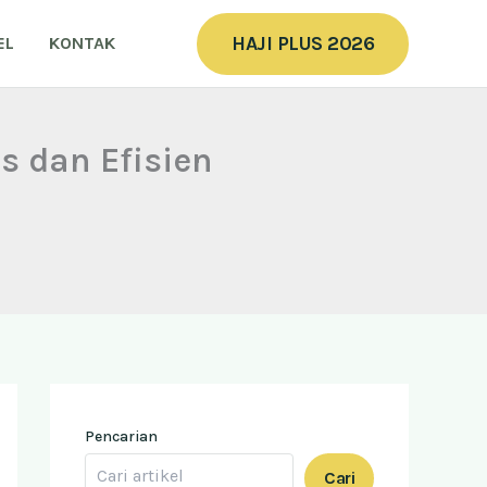
HAJI PLUS 2026
EL
KONTAK
is dan Efisien
Pencarian
Cari