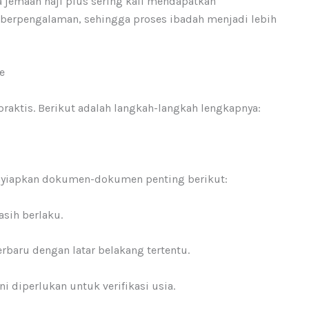
ra jemaah haji plus sering kali mendapatkan
berpengalaman, sehingga proses ibadah menjadi lebih
e
praktis. Berikut adalah langkah-langkah lengkapnya:
nyiapkan dokumen-dokumen penting berikut:
sih berlaku.
erbaru dengan latar belakang tertentu.
i diperlukan untuk verifikasi usia.