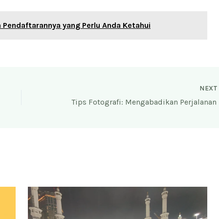
a Pendaftarannya yang Perlu Anda Ketahui
NEX
Tips Fo