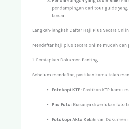
Pendampingan yang Lebih Baik
: Pa
pendampingan dari tour guide yang 
lancar.
Langkah-langkah Daftar Haji Plus Secara Onlin
Mendaftar haji plus secara online mudah dan 
1. Persiapkan Dokumen Penting
Sebelum mendaftar, pastikan kamu telah me
Fotokopi KTP
: Pastikan KTP kamu ma
Pas Foto
: Biasanya diperlukan foto t
Fotokopi Akta Kelahiran
: Dokumen in