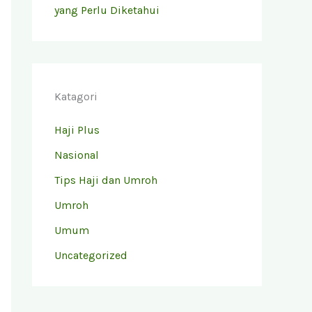
yang Perlu Diketahui
Katagori
Haji Plus
Nasional
Tips Haji dan Umroh
Umroh
Umum
Uncategorized