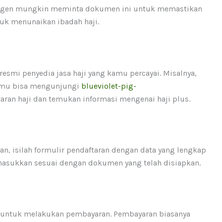
 agen mungkin meminta dokumen ini untuk memastikan
uk menunaikan ibadah haji.
esmi penyedia jasa haji yang kamu percayai. Misalnya,
kamu bisa mengunjungi
blueviolet-pig-
taran haji dan temukan informasi mengenai haji plus.
an, isilah formulir pendaftaran dengan data yang lengkap
masukkan sesuai dengan dokumen yang telah disiapkan.
a untuk melakukan pembayaran. Pembayaran biasanya