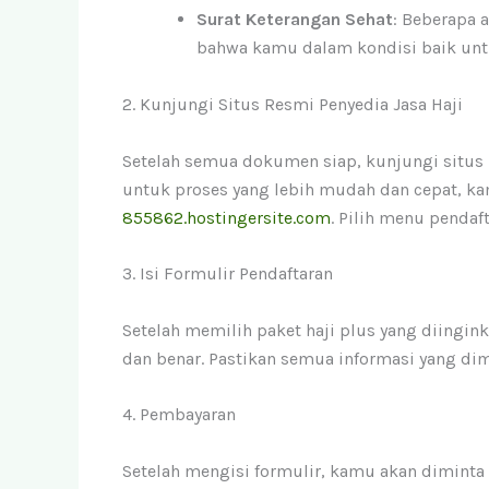
Surat Keterangan Sehat
: Beberapa
bahwa kamu dalam kondisi baik unt
2. Kunjungi Situs Resmi Penyedia Jasa Haji
Setelah semua dokumen siap, kunjungi situs r
untuk proses yang lebih mudah dan cepat, 
855862.hostingersite.com
. Pilih menu pendaf
3. Isi Formulir Pendaftaran
Setelah memilih paket haji plus yang diingink
dan benar. Pastikan semua informasi yang di
4. Pembayaran
Setelah mengisi formulir, kamu akan dimint