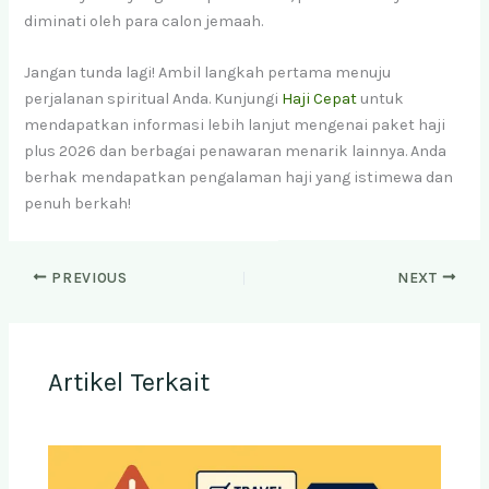
diminati oleh para calon jemaah.
Jangan tunda lagi! Ambil langkah pertama menuju
perjalanan spiritual Anda. Kunjungi
Haji Cepat
untuk
mendapatkan informasi lebih lanjut mengenai paket haji
plus 2026 dan berbagai penawaran menarik lainnya. Anda
berhak mendapatkan pengalaman haji yang istimewa dan
penuh berkah!
PREVIOUS
NEXT
Artikel Terkait