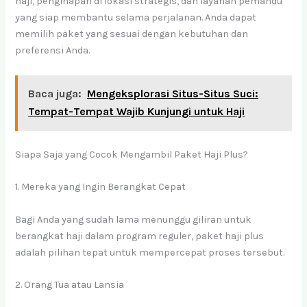
haji, penginapan di lokasi strategis, dan layanan pemandu
yang siap membantu selama perjalanan. Anda dapat
memilih paket yang sesuai dengan kebutuhan dan
preferensi Anda.
Baca juga:
Mengeksplorasi Situs-Situs Suci:
Tempat-Tempat Wajib Kunjungi untuk Haji
Siapa Saja yang Cocok Mengambil Paket Haji Plus?
1. Mereka yang Ingin Berangkat Cepat
Bagi Anda yang sudah lama menunggu giliran untuk
berangkat haji dalam program reguler, paket haji plus
adalah pilihan tepat untuk mempercepat proses tersebut.
2. Orang Tua atau Lansia