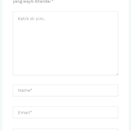
yang wajib ditandai
*
Ketik
di
sini..
Name*
Email*