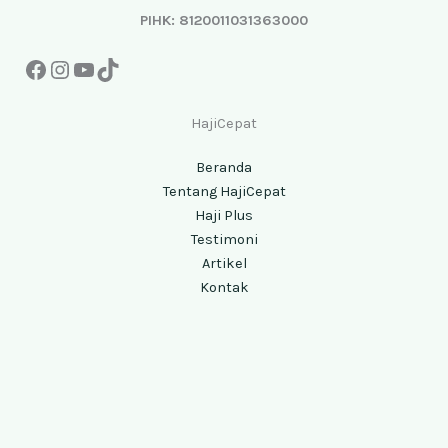
PIHK: 8120011031363000
HajiCepat
Beranda
Tentang HajiCepat
Haji Plus
Testimoni
Artikel
Kontak