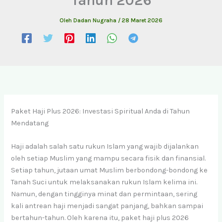
Oleh
Dadan Nugraha
/
28 Maret 2026
Paket Haji Plus 2026: Investasi Spiritual Anda di Tahun
Mendatang
Haji adalah salah satu rukun Islam yang wajib dijalankan
oleh setiap Muslim yang mampu secara fisik dan finansial.
Setiap tahun, jutaan umat Muslim berbondong-bondong ke
Tanah Suci untuk melaksanakan rukun Islam kelima ini.
Namun, dengan tingginya minat dan permintaan, sering
kali antrean haji menjadi sangat panjang, bahkan sampai
bertahun-tahun. Oleh karena itu, paket haji plus 2026