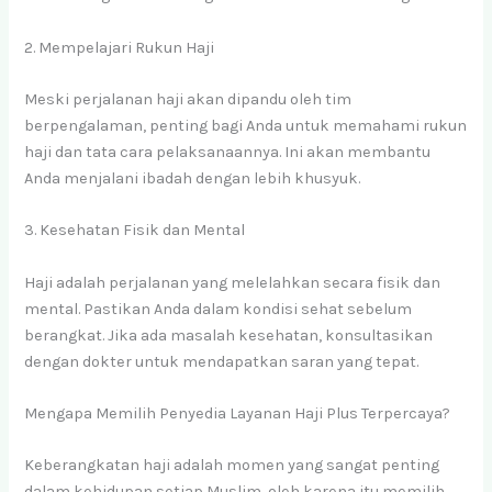
2. Mempelajari Rukun Haji
Meski perjalanan haji akan dipandu oleh tim
berpengalaman, penting bagi Anda untuk memahami rukun
haji dan tata cara pelaksanaannya. Ini akan membantu
Anda menjalani ibadah dengan lebih khusyuk.
3. Kesehatan Fisik dan Mental
Haji adalah perjalanan yang melelahkan secara fisik dan
mental. Pastikan Anda dalam kondisi sehat sebelum
berangkat. Jika ada masalah kesehatan, konsultasikan
dengan dokter untuk mendapatkan saran yang tepat.
Mengapa Memilih Penyedia Layanan Haji Plus Terpercaya?
Keberangkatan haji adalah momen yang sangat penting
dalam kehidupan setiap Muslim, oleh karena itu memilih