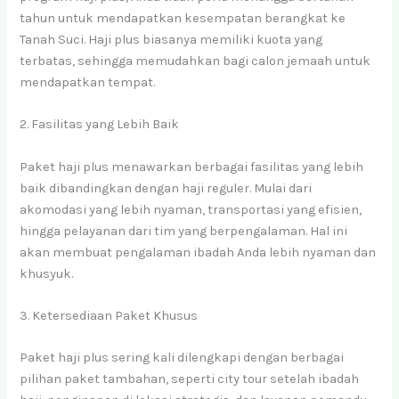
tahun untuk mendapatkan kesempatan berangkat ke
Tanah Suci. Haji plus biasanya memiliki kuota yang
terbatas, sehingga memudahkan bagi calon jemaah untuk
mendapatkan tempat.
2. Fasilitas yang Lebih Baik
Paket haji plus menawarkan berbagai fasilitas yang lebih
baik dibandingkan dengan haji reguler. Mulai dari
akomodasi yang lebih nyaman, transportasi yang efisien,
hingga pelayanan dari tim yang berpengalaman. Hal ini
akan membuat pengalaman ibadah Anda lebih nyaman dan
khusyuk.
3. Ketersediaan Paket Khusus
Paket haji plus sering kali dilengkapi dengan berbagai
pilihan paket tambahan, seperti city tour setelah ibadah