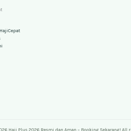
t
HajiCepat
s
ni
026 Haji Plus 2026 Resmi dan Aman – Booking Sekarang! All ri