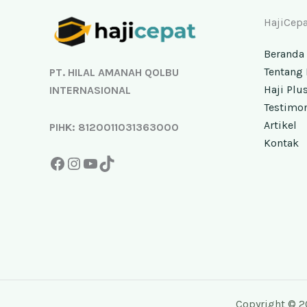
Facebook
Instagram
YouTube
TikTok
HajiCepa
Beranda
Tentang 
PT. HILAL AMANAH QOLBU
Haji Plu
INTERNASIONAL
Testimo
Artikel
PIHK: 8120011031363000
Kontak
Copyright © 2